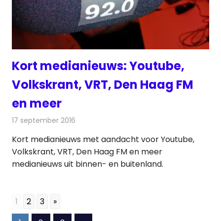
Kort medianieuws: Youtube,
Volkskrant, VRT, Den Haag FM
en meer
17 september 2016
Redactie
Andere media over de media
,
Nieuws
Kort medianieuws met aandacht voor Youtube,
Volkskrant, VRT, Den Haag FM en meer
medianieuws uit binnen- en buitenland.
1
2
3
»