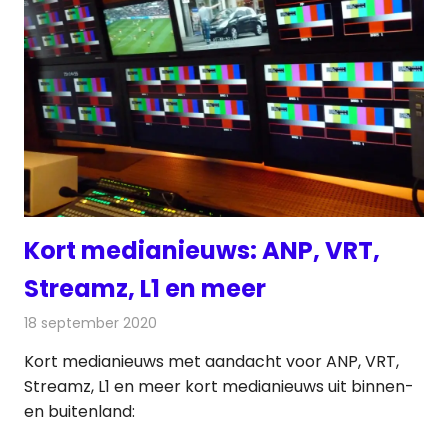
Kort medianieuws: ANP, VRT,
Streamz, L1 en meer
18 september 2020
Redactie
Andere media over de media
Kort medianieuws met aandacht voor ANP, VRT,
Streamz, L1 en meer kort medianieuws uit binnen-
en buitenland: