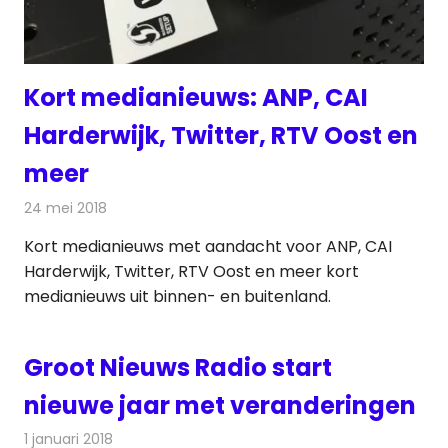
Kort medianieuws: ANP, CAI
Harderwijk, Twitter, RTV Oost en
meer
24 mei 2018
Redactie
Andere media over de media
Kort medianieuws met aandacht voor ANP, CAI
Harderwijk, Twitter, RTV Oost en meer kort
medianieuws uit binnen- en buitenland.
Groot Nieuws Radio start
nieuwe jaar met veranderingen
1 januari 2018
Redactie
Nieuws
,
Radionieuws