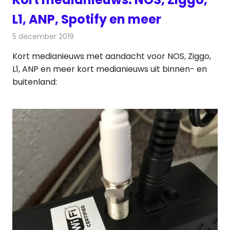
L1, ANP, Spotify en meer
5 december 2019
Redactie
Andere media over de media
Kort medianieuws met aandacht voor NOS, Ziggo,
L1, ANP en meer kort medianieuws uit binnen- en
buitenland: