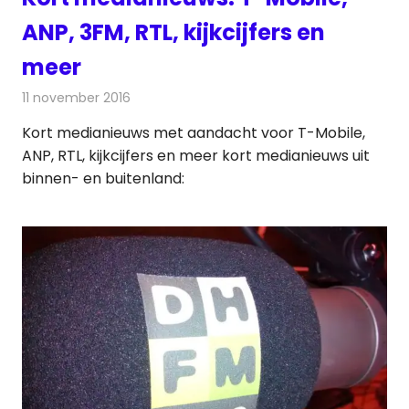
ANP, 3FM, RTL, kijkcijfers en
meer
11 november 2016
Redactie
Andere media over de media
,
Nieuws
Kort medianieuws met aandacht voor T-Mobile,
ANP, RTL, kijkcijfers en meer kort medianieuws uit
binnen- en buitenland: