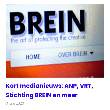
Kort medianieuws: ANP, VRT,
Stichting BREIN en meer
3 juni 2020
Redactie
Andere media over de media