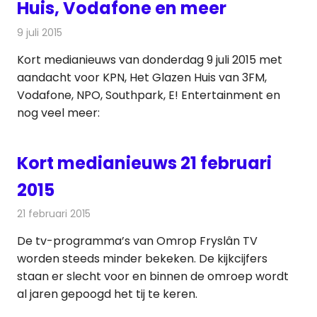
Huis, Vodafone en meer
9 juli 2015
Redactie
Nieuws
Kort medianieuws van donderdag 9 juli 2015 met
aandacht voor KPN, Het Glazen Huis van 3FM,
Vodafone, NPO, Southpark, E! Entertainment en
nog veel meer:
Kort medianieuws 21 februari
2015
21 februari 2015
Redactie
Andere media over de media
De tv-programma’s van Omrop Fryslân TV
worden steeds minder bekeken. De kijkcijfers
staan er slecht voor en binnen de omroep wordt
al jaren gepoogd het tij te keren.