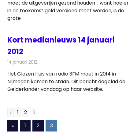
moet de uitgeverijen gezond houden , want hoe er
in de toekomst geld verdiend moet worden, is de
grote
Kort medianieuws 14 januari
2012
14 januari 2012
Redactie
Andere media over de media
Het Glazen Huis van radio 3FM moet in 2014 in
Nijmegen komen te staan. Dit bericht dagblad de
Gelderlander vandaag op haar website.
«
1
2
3
Berichten
Vorige
«
1
2
3
berichten
paginering