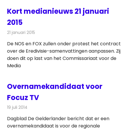
Kort medianieuws 21 januari
2015
21 januari 2015
Redactie
Andere media over de media
De NOS en FOX zullen onder protest het contract
over de Eredivisie-samenvattingen aanpassen. Zij
doen dit op last van het Commissariaat voor de
Media
Overnamekandidaat voor
Focuz TV
19 juli 2014
Redactie
Televisienieuws
Dagblad De Gelderlander bericht dat er een
overnamekandidaat is voor de regionale