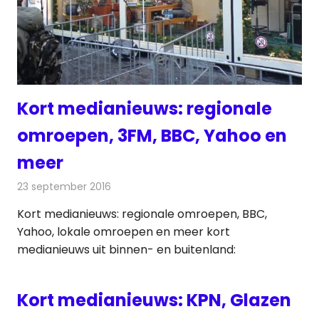
Kort medianieuws: regionale
omroepen, 3FM, BBC, Yahoo en
meer
23 september 2016
Redactie
Andere media over de media
,
Nieuws
Kort medianieuws: regionale omroepen, BBC,
Yahoo, lokale omroepen en meer kort
medianieuws uit binnen- en buitenland:
Kort medianieuws: KPN, Glazen