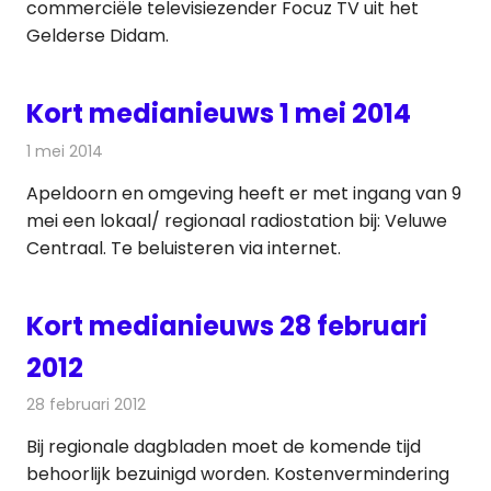
commerciële televisiezender Focuz TV uit het
Gelderse Didam.
Kort medianieuws 1 mei 2014
1 mei 2014
Redactie
Andere media over de media
Apeldoorn en omgeving heeft er met ingang van 9
mei een lokaal/ regionaal radiostation bij: Veluwe
Centraal. Te beluisteren via internet.
Kort medianieuws 28 februari
2012
28 februari 2012
Redactie
Andere media over de media
Bij regionale dagbladen moet de komende tijd
behoorlijk bezuinigd worden. Kostenvermindering