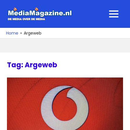
Ga
naar
MediaMagaz
MENU
de
De
inhoud
media
Home
Argeweb
over
de
media
Tag:
Argeweb