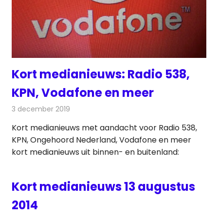
Kort medianieuws: Radio 538,
KPN, Vodafone en meer
3 december 2019
Redactie
Andere media over de media
Kort medianieuws met aandacht voor Radio 538,
KPN, Ongehoord Nederland, Vodafone en meer
kort medianieuws uit binnen- en buitenland:
Kort medianieuws 13 augustus
2014