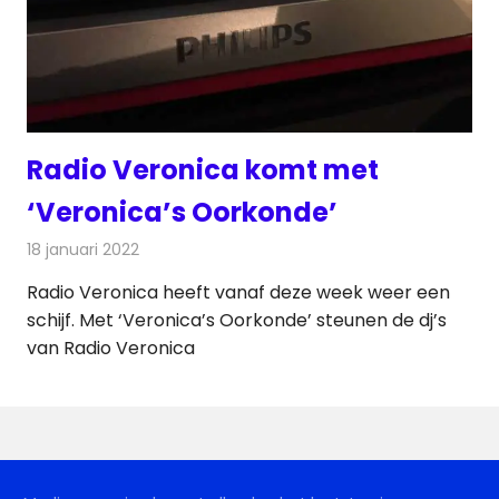
Radio Veronica komt met
‘Veronica’s Oorkonde’
18 januari 2022
Redactie
Radionieuws
Radio Veronica heeft vanaf deze week weer een
schijf. Met ‘Veronica’s Oorkonde’ steunen de dj’s
van Radio Veronica