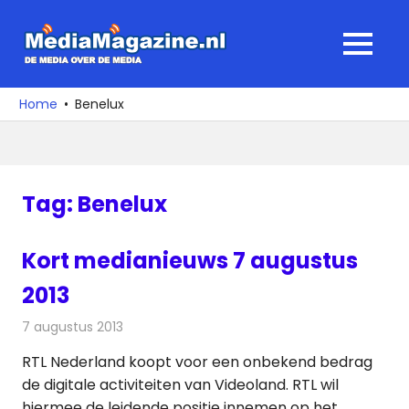
Ga
naar
MediaMagaz
MENU
de
De
inhoud
media
Home
Benelux
over
de
media
Tag:
Benelux
Kort medianieuws 7 augustus
2013
7 augustus 2013
Redactie
Andere media over de media
RTL Nederland koopt voor een onbekend bedrag
de digitale activiteiten van Videoland. RTL wil
hiermee de leidende positie innemen op het