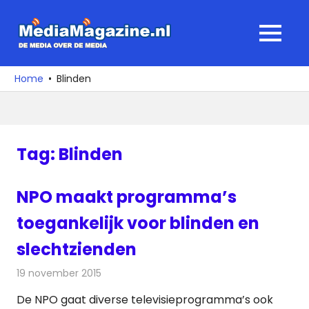
Ga
naar
MediaMagaz
MENU
de
De
inhoud
media
Home
Blinden
over
de
media
Tag:
Blinden
NPO maakt programma’s
toegankelijk voor blinden en
slechtzienden
19 november 2015
Redactie
Nieuws
,
Televisienieuws
De NPO gaat diverse televisieprogramma’s ook