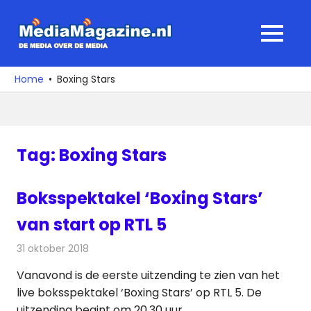
Ga
naar
MediaMagaz
MENU
de
De
inhoud
media
Home
Boxing Stars
over
de
media
Tag:
Boxing Stars
Boksspektakel ‘Boxing Stars’
van start op RTL 5
31 oktober 2018
Redactie
Televisienieuws
Vanavond is de eerste uitzending te zien van het
live boksspektakel ‘Boxing Stars’ op RTL 5. De
uitzending begint om 20.30 uur.