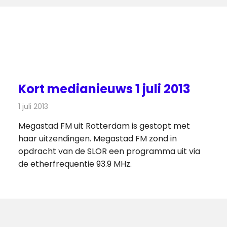
Kort medianieuws 1 juli 2013
1 juli 2013
Redactie
Andere media over de media
Megastad FM uit Rotterdam is gestopt met
haar uitzendingen. Megastad FM zond in
opdracht van de SLOR een programma uit via
de etherfrequentie 93.9 MHz.