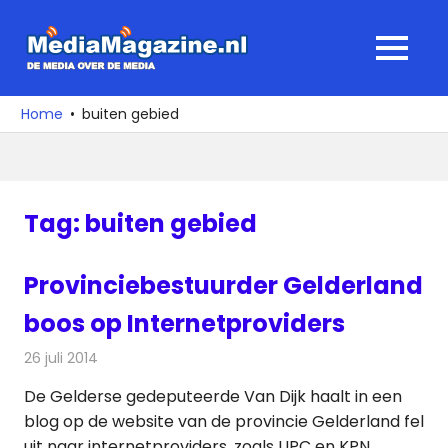
Ga
naar
MediaMagaz
MENU
de
De
inhoud
media
Home
buiten gebied
over
de
media
Tag:
buiten gebied
Provinciebestuurder Gelderland
boos op Internetproviders
26 juli 2014
Redactie
Internet
De Gelderse gedeputeerde Van Dijk haalt in een
blog op de website van de provincie Gelderland fel
uit naar internetproviders, zoals UPC en KPN.