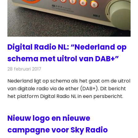
Digital Radio NL: “Nederland op
schema met uitrol van DAB+”
28 februari 2017
Redactie
Nieuws
,
Radionieuws
Nederland ligt op schema als het gaat om de uitrol
van digitale radio via de ether (DAB+). Dit bericht
het platform Digital Radio NL in een persbericht.
Nieuw logo en nieuwe
campagne voor Sky Radio