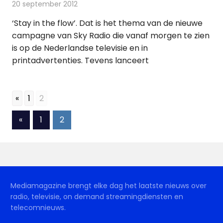
20 september 2012
Redactie
Radionieuws
‘Stay in the flow’. Dat is het thema van de nieuwe
campagne van Sky Radio die vanaf morgen te zien
is op de Nederlandse televisie en in
printadvertenties. Tevens lanceert
«
1
2
Berichten
Vorige
«
1
2
berichten
paginering
Mediamagazine brengt elke dag het laatste nieuws over
radio, televisie, on demand streamingdiensten en
telecomnieuws.