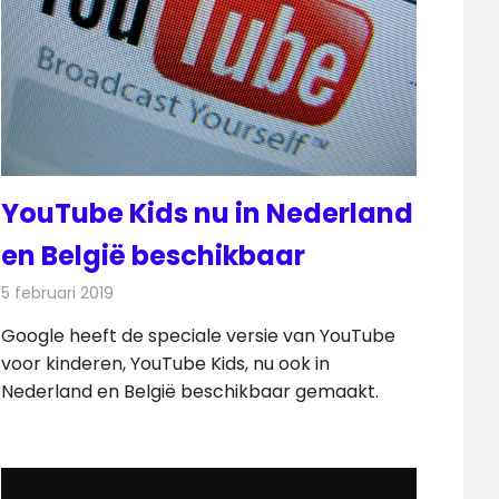
YouTube Kids nu in Nederland
en België beschikbaar
5 februari 2019
Redactie
Televisienieuws
Google heeft de speciale versie van YouTube
voor kinderen, YouTube Kids, nu ook in
Nederland en België beschikbaar gemaakt.