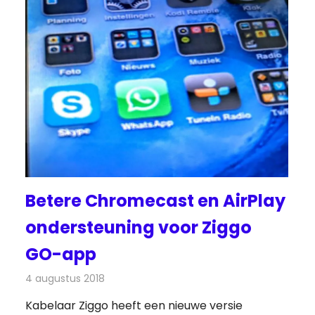
Betere Chromecast en AirPlay
ondersteuning voor Ziggo
GO-app
4 augustus 2018
Redactie
Televisienieuws
Kabelaar Ziggo heeft een nieuwe versie