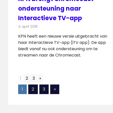
ondersteuning naar
Interactieve TV-app
4 april 2018
Redactie
Nieuws
,
Televisienieuws
KPN heeft een nieuwe versie uitgebracht van
haar Interactieve TV-app (iTV app). De app
biedt vanaf nu ook ondersteuning om te
streamen naar de Chromecast.
1
2
3
»
Berichten
Volgende
1
2
3
»
berichten
paginering