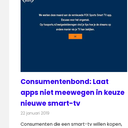
Consumentenbond: Laat
apps niet meewegen in keuze
nieuwe smart-tv
22 januari 2019
Redactie
Televisienieuws
Consumenten die een smart-tv willen kopen,