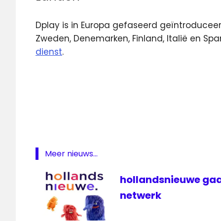
Dplay is in Europa gefaseerd geïntroducee
Zweden, Denemarken, Finland, Italië en Spa
dienst
.
airplay
Apple
Chromecast
Discovery
Discovery
Benelux
Meer nieuws...
Dplay
hollandsnieuwe gaa
On
Demand
netwerk
Streamingdienst