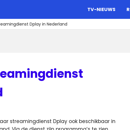
gazine.
TV-NIEUWS
R
treamingdienst Dplay in Nederland
treamingdienst
d
haar streamingdienst Dplay ook beschikbaar in
aand.
Via de dienst zijn programma’s te zien