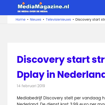
Ga
MediaMa
naar
de
De
Home
Nieuws
Televisienieuws
Discovery start s
media
inhoud
over
de
media
Discovery start s
Dplay in Nederlan
14 februari 2019
Redactie
Televisienieuws
Mediabedrijf Discovery stelt per vandaag 
Nederland. De dienst kost 3,99 euro per m