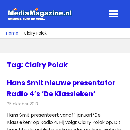
Ga
naar
MediaMagaz
MENU
de
De
inhoud
media
Home
Clairy Polak
over
de
media
Tag:
Clairy Polak
Hans Smit nieuwe presentator
Radio 4’s ‘De Klassieken’
25 oktober 2013
Redactie
Radionieuws
Hans Smit presenteert vanaf 1 januari ‘De
Klassieken’ op Radio 4. Hij volgt Clairy Polak op. Dit
berichte de publieke radiozender op haar website.