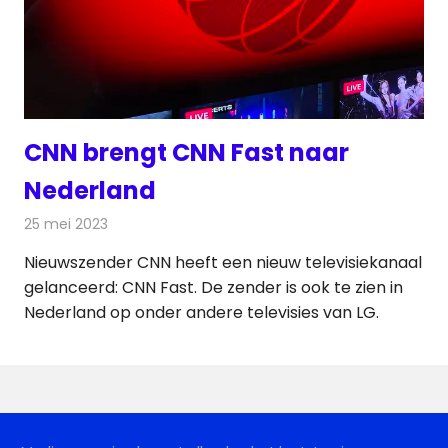
CNN brengt CNN Fast naar
Nederland
25 mei 2023
Redactie
Televisienieuws
Nieuwszender CNN heeft een nieuw televisiekanaal
gelanceerd: CNN Fast. De zender is ook te zien in
Nederland op onder andere televisies van LG.