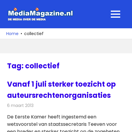
Ga
naar
MediaMagaz
MENU
de
De
inhoud
media
Home
collectief
over
de
media
Tag:
collectief
Vanaf 1 juli sterker toezicht op
auteursrechtenorganisaties
6 maart 2013
Redactie
Internet
De Eerste Kamer heeft ingestemd een
wetsvoorstel van staatssecretaris Teeven voor
een breder en sterker toezicht op de zogeheten