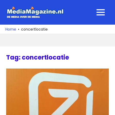
Ga
naar
MediaMagaz
MENU
de
De
inhoud
media
Home
concertlocatie
over
de
media
Tag:
concertlocatie