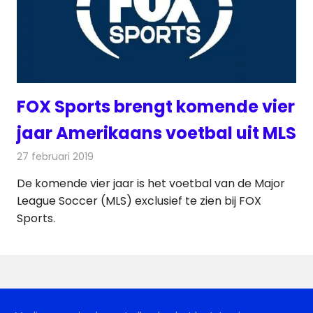
FOX Sports brengt komende vier
jaar Amerikaans voetbal uit MLS
27 februari 2019
Redactie
Televisienieuws
De komende vier jaar is het voetbal van de Major
League Soccer (MLS) exclusief te zien bij FOX
Sports.