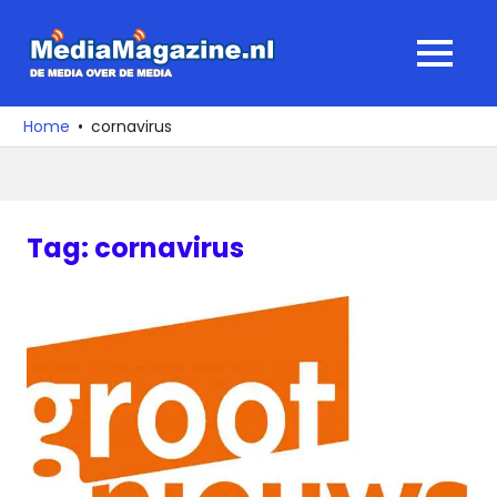
Ga
naar
MediaMagaz
MENU
de
De
inhoud
media
Home
cornavirus
over
de
media
Tag:
cornavirus