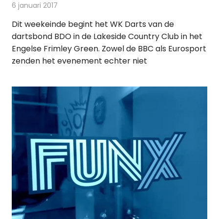
6 januari 2017
Redactie
Nieuws
,
Televisienieuws
Dit weekeinde begint het WK Darts van de
dartsbond BDO in de Lakeside Country Club in het
Engelse Frimley Green. Zowel de BBC als Eurosport
zenden het evenement echter niet