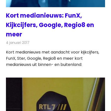
Kort medianieuws: FunX,
Kijkcijfers, Google, Regio8 en
meer
4 januari 2017
Redactie
Andere media over de media
,
Nieuws
Kort medianieuws met aandacht voor kijkcijfers,
FunX, Ster, Google, Regio8 en meer kort
medianieuws uit binnen- en buitenland: