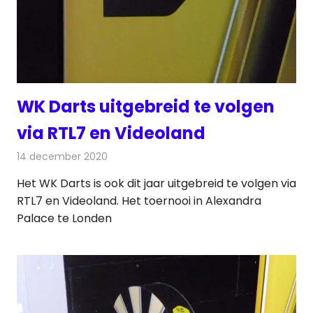
WK Darts uitgebreid te volgen
via RTL7 en Videoland
14 december 2020
Redactie
Televisienieuws
Het WK Darts is ook dit jaar uitgebreid te volgen via
RTL7 en Videoland. Het toernooi in Alexandra
Palace te Londen