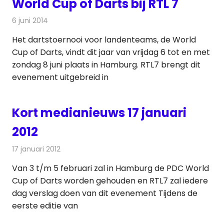
World Cup of Darts bij RTL 7
6 juni 2014
Redactie
Televisienieuws
Het dartstoernooi voor landenteams, de World
Cup of Darts, vindt dit jaar van vrijdag 6 tot en met
zondag 8 juni plaats in Hamburg. RTL7 brengt dit
evenement uitgebreid in
Kort medianieuws 17 januari
2012
17 januari 2012
Redactie
Andere media over de media
Van 3 t/m 5 februari zal in Hamburg de PDC World
Cup of Darts worden gehouden en RTL7 zal iedere
dag verslag doen van dit evenement Tijdens de
eerste editie van