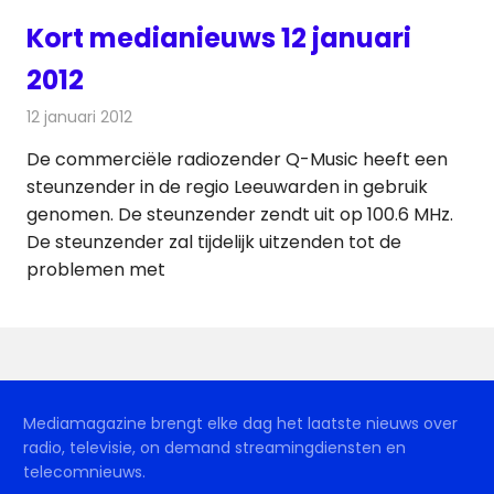
Kort medianieuws 12 januari
2012
12 januari 2012
Redactie
Andere media over de media
De commerciële radiozender Q-Music heeft een
steunzender in de regio Leeuwarden in gebruik
genomen. De steunzender zendt uit op 100.6 MHz.
De steunzender zal tijdelijk uitzenden tot de
problemen met
Mediamagazine brengt elke dag het laatste nieuws over
radio, televisie, on demand streamingdiensten en
telecomnieuws.