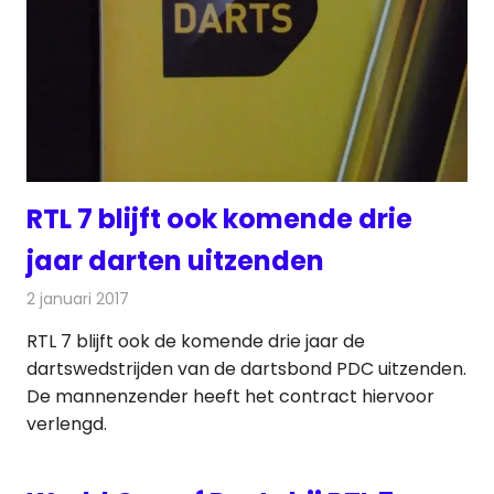
RTL 7 blijft ook komende drie
jaar darten uitzenden
2 januari 2017
Redactie
Nieuws
,
Televisienieuws
RTL 7 blijft ook de komende drie jaar de
dartswedstrijden van de dartsbond PDC uitzenden.
De mannenzender heeft het contract hiervoor
verlengd.