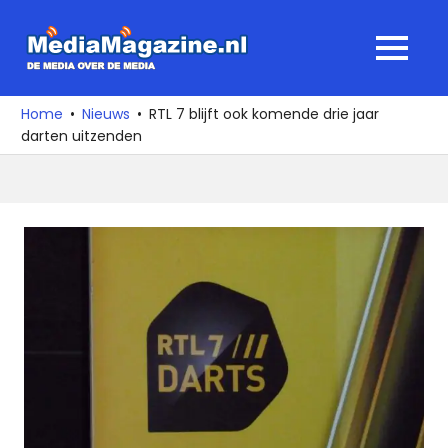
Ga
naar
MediaMagaz
MENU
de
De
inhoud
media
Home
Nieuws
RTL 7 blijft ook komende drie jaar
over
darten uitzenden
de
media