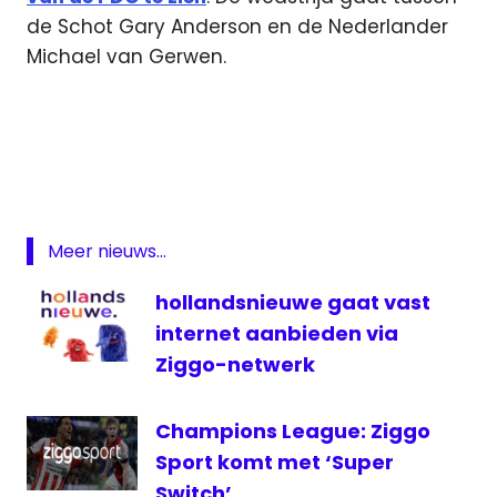
de Schot Gary Anderson en de Nederlander
Michael van Gerwen.
Darten
darts
ezine
finale
Meer nieuws...
kijkcijfers
overeenkomst
hollandsnieuwe gaat vast
PDC
internet aanbieden via
rechten
Ziggo-netwerk
RTL
7
Champions League: Ziggo
televisie
Sport komt met ‘Super
Switch’