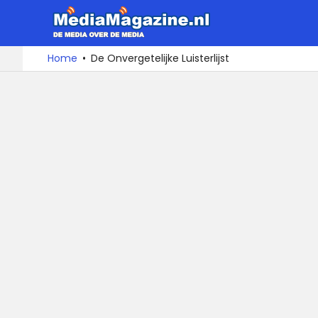
MediaMa
De
Ga
Home
De Onvergetelijke Luisterlijst
media
naar
over
de
de
inhoud
media