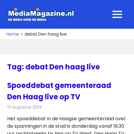
Ga
naar
MediaMagaz
MENU
de
De
inhoud
media
Home
debat Den haag live
over
de
media
Tag:
debat Den haag live
Spoeddebat gemeenteraad
Den Haag live op TV
13 augustus 2014
Redactie
Televisienieuws
Het spoeddebat in de Haagse gemeenteraad over
de spanningen in de stad is donderdag vanaf 19.30
uur rechtstreeks te zien op TV West, Den Haag TV