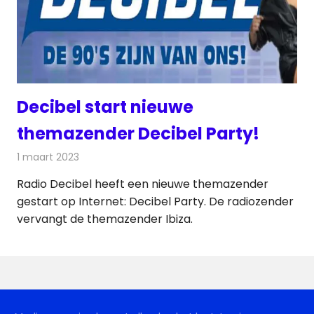
Decibel start nieuwe
themazender Decibel Party!
1 maart 2023
Redactie
Radionieuws
Radio Decibel heeft een nieuwe themazender
gestart op Internet: Decibel Party. De radiozender
vervangt de themazender Ibiza.