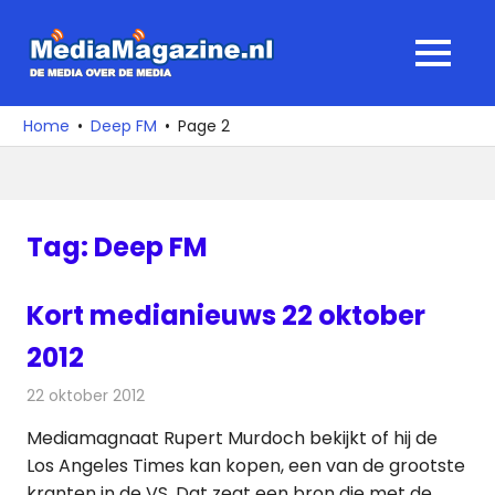
Ga
naar
MediaMagaz
MENU
de
De
inhoud
media
Home
Deep FM
Page 2
over
de
media
Tag:
Deep FM
Kort medianieuws 22 oktober
2012
22 oktober 2012
Redactie
Andere media over de media
Mediamagnaat Rupert Murdoch bekijkt of hij de
Los Angeles Times kan kopen, een van de grootste
kranten in de VS. Dat zegt een bron die met de