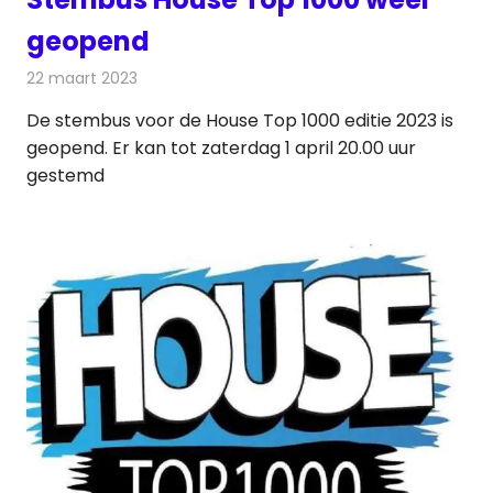
geopend
22 maart 2023
Redactie
Radionieuws
De stembus voor de House Top 1000 editie 2023 is
geopend. Er kan tot zaterdag 1 april 20.00 uur
gestemd