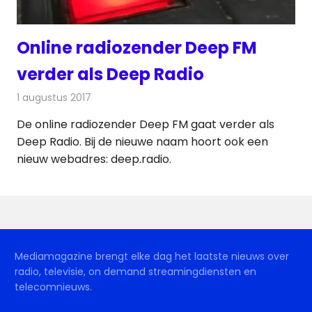
Online radiozender Deep FM
verder als Deep Radio
1 augustus 2017
Redactie
Nieuws
,
Radionieuws
De online radiozender Deep FM gaat verder als
Deep Radio. Bij de nieuwe naam hoort ook een
nieuw webadres: deep.radio.
Mediamagazine brengt elke dag het laatste nieuws over
radio, televisie, on demand streamingdiensten en
telecomnieuws.