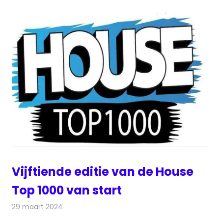
Vijftiende editie van de House
Top 1000 van start
29 maart 2024
Redactie
Radionieuws