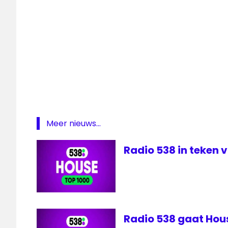
Deep
Radio
House
top
1000
Wild
FM
Meer nieuws...
Radio 538 in teken 
Radio 538 gaat Hou