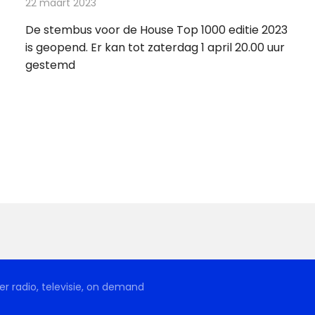
22 maart 2023
Redactie
Radionieuws
De stembus voor de House Top 1000 editie 2023
is geopend. Er kan tot zaterdag 1 april 20.00 uur
gestemd
r radio, televisie, on demand