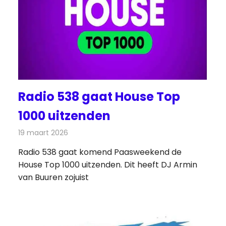
Radio 538 gaat House Top
1000 uitzenden
19 maart 2026
Redactie
Radionieuws
Radio 538 gaat komend Paasweekend de
House Top 1000 uitzenden. Dit heeft DJ Armin
van Buuren zojuist