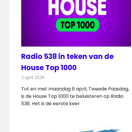
Radio 538 in teken van de
House Top 1000
3 april 2026
Redactie
Radionieuws
Tot en met maandag 6 april, Tweede Paasdag,
is de House Top 1000 te beluisteren op Radio
538. Het is de eerste keer