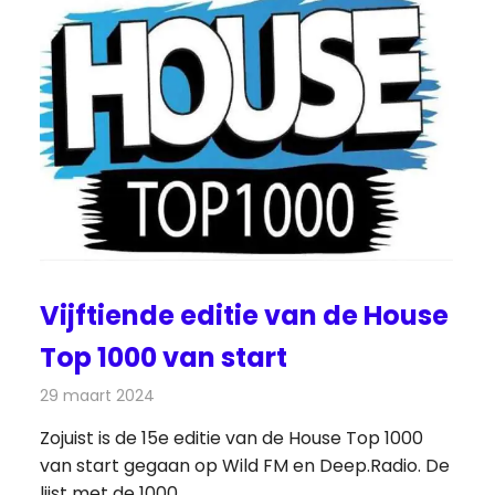
Vijftiende editie van de House
Top 1000 van start
29 maart 2024
Redactie
Radionieuws
Zojuist is de 15e editie van de House Top 1000
van start gegaan op Wild FM en Deep.Radio. De
lijst met de 1000