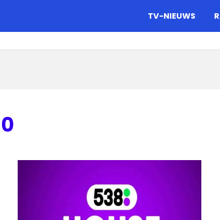
gazine.
TV-NIEUWS
R
00