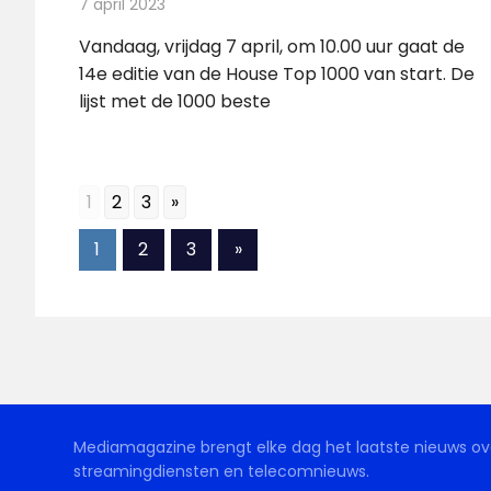
7 april 2023
Redactie
Radionieuws
Vandaag, vrijdag 7 april, om 10.00 uur gaat de
14e editie van de House Top 1000 van start. De
lijst met de 1000 beste
1
2
3
»
Berichten
Volgende
1
2
3
»
berichten
paginering
Mediamagazine brengt elke dag het laatste nieuws ove
streamingdiensten en telecomnieuws.