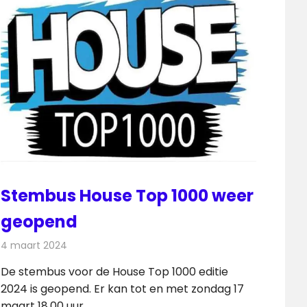
Stembus House Top 1000 weer
geopend
4 maart 2024
Redactie
Radionieuws
De stembus voor de House Top 1000 editie
2024 is geopend. Er kan tot en met zondag 17
maart 18.00 uur