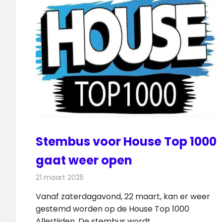
Stembus voor House Top 1000
gaat weer open
21 maart 2025
Redactie
Radionieuws
Vanaf zaterdagavond, 22 maart, kan er weer
gestemd worden op de House Top 1000
Allertijden. De stembus wordt