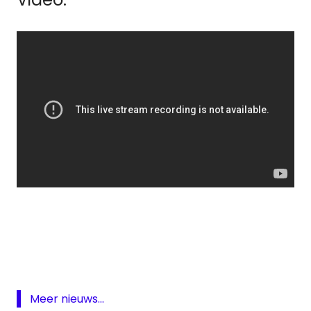
House
top
1000
live
House
Top
Meer nieuws...