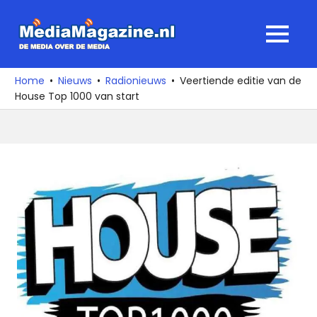
Ga
naar
MediaMagaz
MENU
de
De
inhoud
media
Home
Nieuws
Radionieuws
Veertiende editie van de
over
House Top 1000 van start
de
media