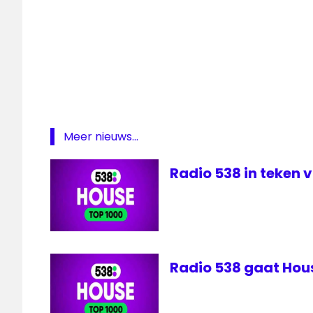
Deep
Radio
House
top
1000
stemmen
House
Meer nieuws...
Top 1000
Radio 538 in teken 
Wild
FM
Radio 538 gaat Hou