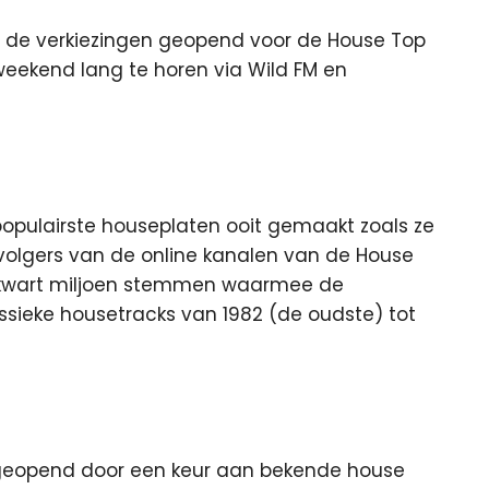
 de verkiezingen geopend voor de House Top
n weekend lang te horen via Wild FM en
 populairste houseplaten ooit gemaakt zoals ze
volgers van de online kanalen van de House
’n kwart miljoen stemmen waarmee de
assieke housetracks van 1982 (de oudste) tot
st geopend door een keur aan bekende house