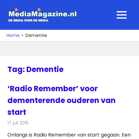
Ga
naar
MediaMagaz
MENU
de
De
inhoud
media
Home
Dementie
over
de
media
Tag:
Dementie
‘Radio Remember’ voor
dementerende ouderen van
start
17 juli 2015
Redactie
Internet
,
Nieuws
,
Radionieuws
Onlangs is Radio Remember van start gegaan. Een