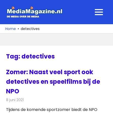
Ga
naar
MediaMagaz
MENU
de
De
inhoud
media
Home
detectives
over
de
media
Tag:
detectives
Zomer: Naast veel sport ook
detectives en speelfilms bij de
NPO
8 juni 2021
Redactie
Televisienieuws
Tijdens de komende sportzomer biedt de NPO