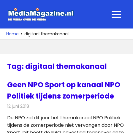
Ga
naar
MediaMagaz
MENU
de
De
inhoud
media
Home
digitaal themakanaal
over
de
media
Tag:
digitaal themakanaal
Geen NPO Sport op kanaal NPO
Politiek tijdens zomerperiode
12 juni 2018
Redactie
Televisienieuws
De NPO zal dit jaar het themakanaal NPO Politiek
tijdens de zomerperiode niet vervangen door NPO
Sport. Dit heeft de NPO bevestigd tegenover deze