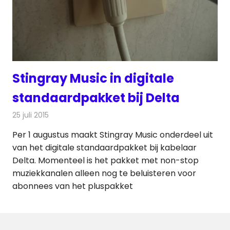
Stingray Music in digitale
standaardpakket bij Delta
25 juli 2015
Redactie
Kabelzaken
,
Nieuws
Per 1 augustus maakt Stingray Music onderdeel uit
van het digitale standaardpakket bij kabelaar
Delta. Momenteel is het pakket met non-stop
muziekkanalen alleen nog te beluisteren voor
abonnees van het pluspakket