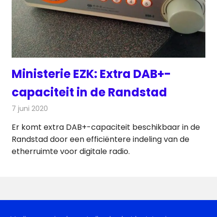
Ministerie EZK: Extra DAB+-
capaciteit in de Randstad
7 juni 2020
Redactie
Radionieuws
Er komt extra DAB+-capaciteit beschikbaar in de
Randstad door een efficiëntere indeling van de
etherruimte voor digitale radio.