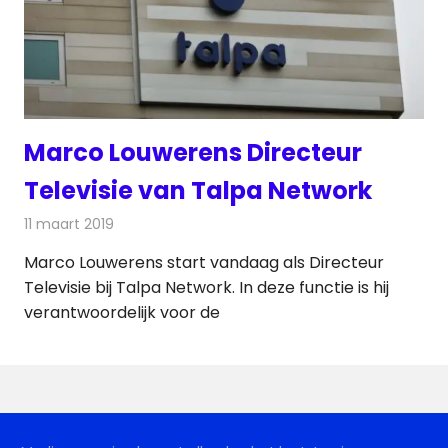
Marco Louwerens Directeur
Televisie van Talpa Network
11 maart 2019
Redactie
Televisienieuws
Marco Louwerens start vandaag als Directeur
Televisie bij Talpa Network. In deze functie is hij
verantwoordelijk voor de