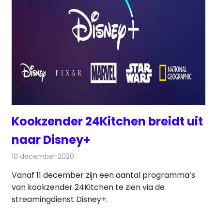
Kookzender 24Kitchen breidt uit
naar Disney+
10 december 2020
Redactie
Televisienieuws
Vanaf 11 december zijn een aantal programma’s
van kookzender 24Kitchen te zien via de
streamingdienst Disney+.