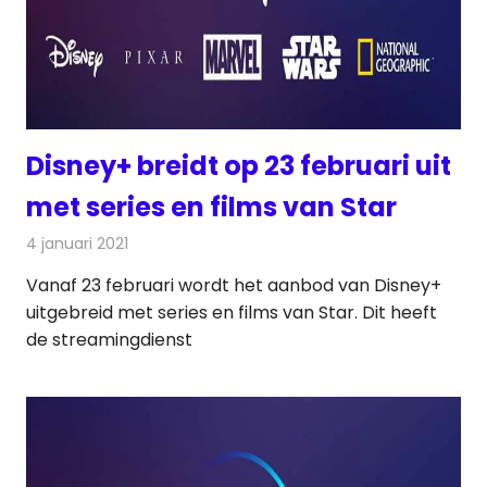
Disney+ breidt op 23 februari uit
met series en films van Star
4 januari 2021
Redactie
Televisienieuws
Vanaf 23 februari wordt het aanbod van Disney+
uitgebreid met series en films van Star. Dit heeft
de streamingdienst