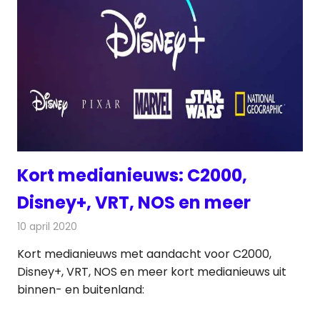
Kort medianieuws: C2000,
Disney+, VRT, NOS en meer
10 april 2020
Redactie
Andere media over de media
Kort medianieuws met aandacht voor C2000,
Disney+, VRT, NOS en meer kort medianieuws uit
binnen- en buitenland: