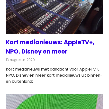
Kort medianieuws: AppleTV+,
NPO, Disney en meer
13 augustus 2020
Redactie
Andere media over de media
Kort medianieuws met aandacht voor AppleTV+,
NPO, Disney en meer kort medianieuws uit binnen-
en buitenland: