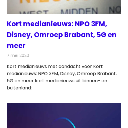
Kort medianieuws: NPO 3FM,
Disney, Omroep Brabant, 5G en
meer
7 mei 2020
Redactie
Andere media over de media
Kort medianieuws met aandacht voor Kort
medianieuws: NPO 3FM, Disney, Omroep Brabant,
5G en meer kort medianieuws uit binnen- en
buitenland: