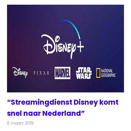
“Streamingdienst Disney komt
snel naar Nederland”
6 maart 2019
Redactie
Televisienieuws