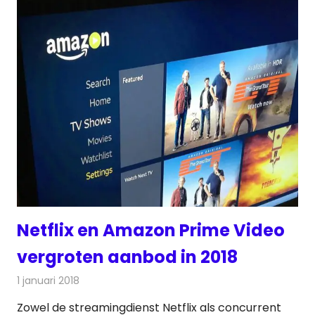
Netflix en Amazon Prime Video
vergroten aanbod in 2018
1 januari 2018
Redactie
Nieuws
,
Televisienieuws
Zowel de streamingdienst Netflix als concurrent