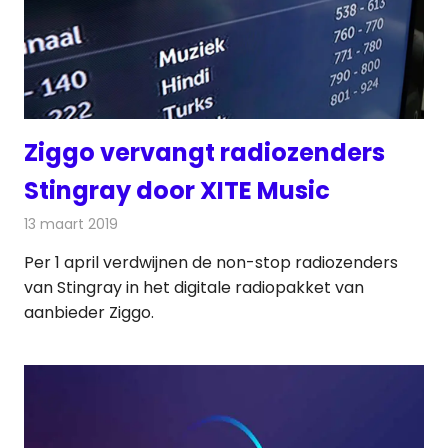
Ziggo vervangt radiozenders
Stingray door XITE Music
13 maart 2019
Redactie
Radionieuws
Per 1 april verdwijnen de non-stop radiozenders
van Stingray in het digitale radiopakket van
aanbieder Ziggo.