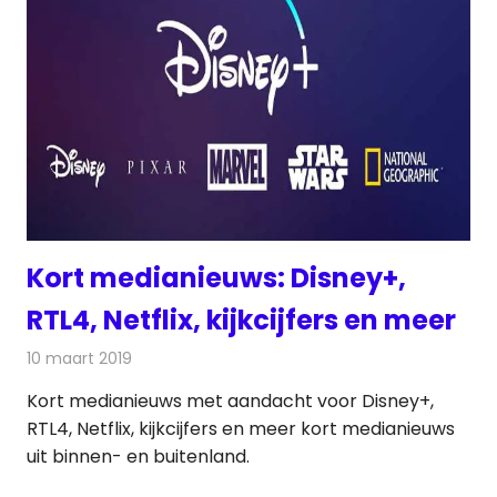
Kort medianieuws: Disney+,
RTL4, Netflix, kijkcijfers en meer
10 maart 2019
Redactie
Andere media over de media
Kort medianieuws met aandacht voor Disney+,
RTL4, Netflix, kijkcijfers en meer kort medianieuws
uit binnen- en buitenland.