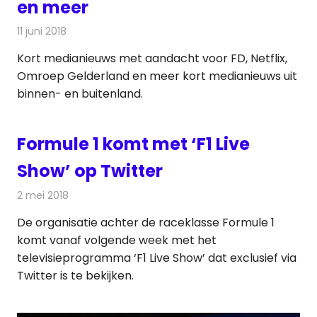
en meer
11 juni 2018
Redactie
Andere media over de media
Kort medianieuws met aandacht voor FD, Netflix,
Omroep Gelderland en meer kort medianieuws uit
binnen- en buitenland.
Formule 1 komt met ‘F1 Live
Show’ op Twitter
2 mei 2018
Redactie
Nieuws
,
Televisienieuws
De organisatie achter de raceklasse Formule 1
komt vanaf volgende week met het
televisieprogramma ‘F1 Live Show’ dat exclusief via
Twitter is te bekijken.