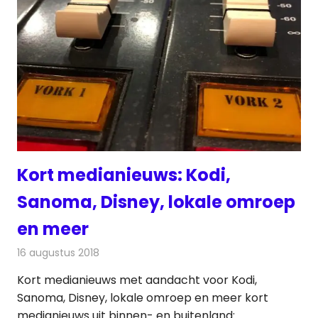
Kort medianieuws: Kodi,
Sanoma, Disney, lokale omroep
en meer
16 augustus 2018
Redactie
Andere media over de media
Kort medianieuws met aandacht voor Kodi,
Sanoma, Disney, lokale omroep en meer kort
medianieuws uit binnen- en buitenland: