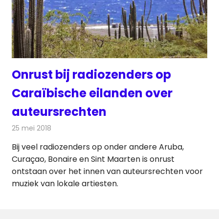
Onrust bij radiozenders op
Caraïbische eilanden over
auteursrechten
25 mei 2018
Redactie
Radionieuws
Bij veel radiozenders op onder andere Aruba,
Curaçao, Bonaire en Sint Maarten is onrust
ontstaan over het innen van auteursrechten voor
muziek van lokale artiesten.