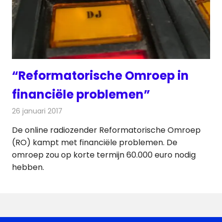
“Reformatorische Omroep in
financiële problemen”
26 januari 2017
Redactie
Nieuws
,
Radionieuws
De online radiozender Reformatorische Omroep
(RO) kampt met financiële problemen. De
omroep zou op korte termijn 60.000 euro nodig
hebben.