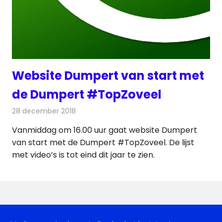
Website Dumpert van start met
de Dumpert #TopZoveel
28 december 2018
Redactie
Nieuws
Vanmiddag om 16.00 uur gaat website Dumpert
van start met de Dumpert #TopZoveel. De lijst
met video’s is tot eind dit jaar te zien.