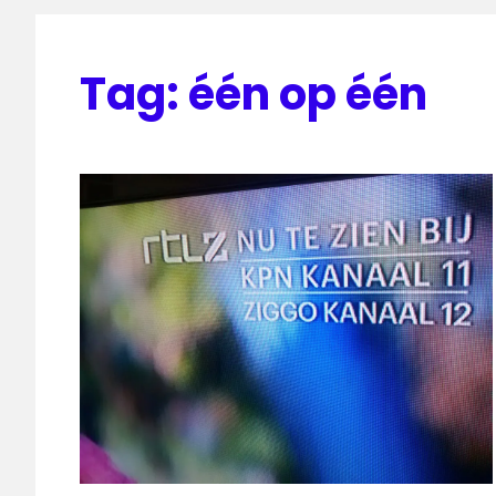
Tag:
één op één