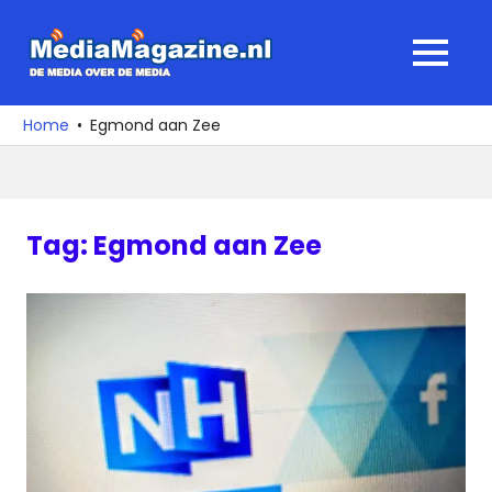
Ga
naar
MediaMagaz
MENU
de
De
inhoud
media
Home
Egmond aan Zee
over
de
media
Tag:
Egmond aan Zee