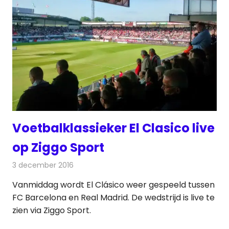
Voetbalklassieker El Clasico live
op Ziggo Sport
3 december 2016
Redactie
Nieuws
,
Televisienieuws
Vanmiddag wordt El Clásico weer gespeeld tussen
FC Barcelona en Real Madrid. De wedstrijd is live te
zien via Ziggo Sport.