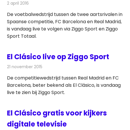
2 april 2016
Redactie
Nieuws
,
Televisienieuws
De voetbalwedstrijd tussen de twee aartsrivalen in
Spaanse competitie, FC Barcelona en Real Madrid,
is vandaag live te volgen via Ziggo Sport en Ziggo
Sport Totaal.
El Clásico live op Ziggo Sport
21 november 2015
Redactie
Nieuws
,
Televisienieuws
De competitiewedstrijd tussen Real Madrid en FC
Barcelona, beter bekend als El Clásico, is vandaag
live te zien bij Ziggo Sport.
El Clásico gratis voor kijkers
digitale televisie