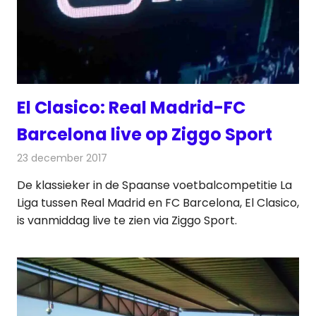
El Clasico: Real Madrid-FC
Barcelona live op Ziggo Sport
23 december 2017
Redactie
Nieuws
,
Televisienieuws
De klassieker in de Spaanse voetbalcompetitie La
Liga tussen Real Madrid en FC Barcelona, El Clasico,
is vanmiddag live te zien via Ziggo Sport.