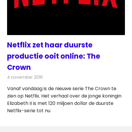
Netflix zet haar duurste
productie ooit online: The
Crown
4 november 2016
Redactie
Nieuws
,
Televisienieuws
Vanaf vandaag is de nieuwe serie The Crown te
zien op Netflix. Het verhaal over de jonge koningin
Elizabeth II is met 120 miljoen dollar de duurste
Netflix-serie tot nu