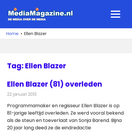
Ga
naar
MediaMagaz
MENU
de
De
inhoud
media
Home
Ellen Blazer
over
de
media
Tag:
Ellen Blazer
Ellen Blazer (81) overleden
22 januari 2013
Redactie
Televisienieuws
Programmamaker en regisseur Ellen Blazer is op
81-jarige leeftijd overleden. Ze werd vooral bekend
als de steun en toeverlaat van Sonja Barend. Bijna
20 jaar lang deed ze de eindredactie