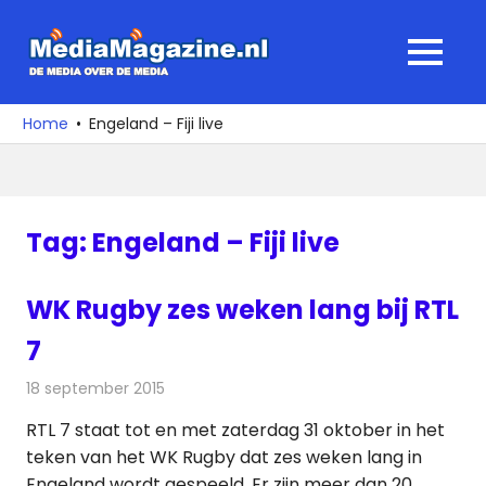
Ga
naar
MediaMagaz
MENU
de
De
inhoud
media
Home
Engeland – Fiji live
over
de
media
Tag:
Engeland – Fiji live
WK Rugby zes weken lang bij RTL
7
18 september 2015
Redactie
Nieuws
,
Televisienieuws
RTL 7 staat tot en met zaterdag 31 oktober in het
teken van het WK Rugby dat zes weken lang in
Engeland wordt gespeeld. Er zijn meer dan 20