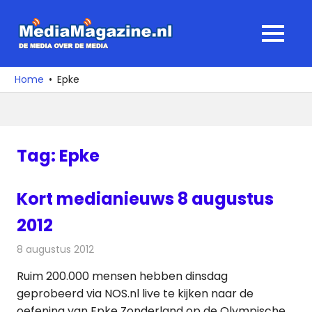
Ga
naar
MediaMagaz
MENU
de
De
inhoud
media
Home
Epke
over
de
media
Tag:
Epke
Kort medianieuws 8 augustus
2012
8 augustus 2012
Redactie
Andere media over de media
Ruim 200.000 mensen hebben dinsdag
geprobeerd via NOS.nl live te kijken naar de
oefening van Epke Zonderland op de Olympische