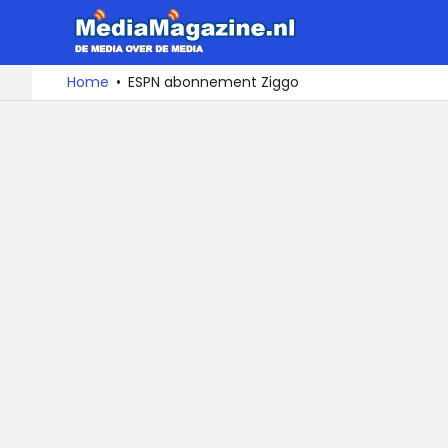
MediaMa
De
Ga
Home
ESPN abonnement Ziggo
media
naar
over
de
de
inhoud
media