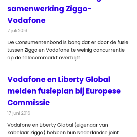
samenwerking Ziggo-
Vodafone
7 juli 2016
Redactie
Kabelzaken
,
Nieuws
,
Telecom
De Consumentenbond is bang dat er door de fusie
tussen Ziggo en Vodafone te weinig concurrentie
op de telecommarkt overblijft.
Vodafone en Liberty Global
melden fusieplan bij Europese
Commissie
17 juni 2016
Redactie
Kabelzaken
,
Nieuws
,
Televisienieuws
Vodafone en Liberty Global (eigenaar van
kabelaar Ziggo) hebben hun Nederlandse joint