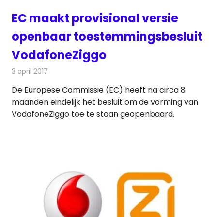
EC maakt provisional versie
openbaar toestemmingsbesluit
VodafoneZiggo
3 april 2017
Redactie
Kabelzaken
,
Nieuws
,
Televisienieuws
De Europese Commissie (EC) heeft na circa 8
maanden eindelijk het besluit om de vorming van
VodafoneZiggo toe te staan geopenbaard.