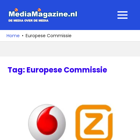
Ga
naar
MediaMagaz
MENU
de
De
inhoud
media
Home
Europese Commissie
over
de
media
Tag:
Europese Commissie