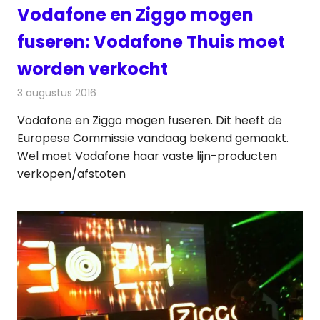
Vodafone en Ziggo mogen
fuseren: Vodafone Thuis moet
worden verkocht
3 augustus 2016
Redactie
Kabelzaken
,
Nieuws
,
Televisienieuws
Vodafone en Ziggo mogen fuseren. Dit heeft de
Europese Commissie vandaag bekend gemaakt.
Wel moet Vodafone haar vaste lijn-producten
verkopen/afstoten