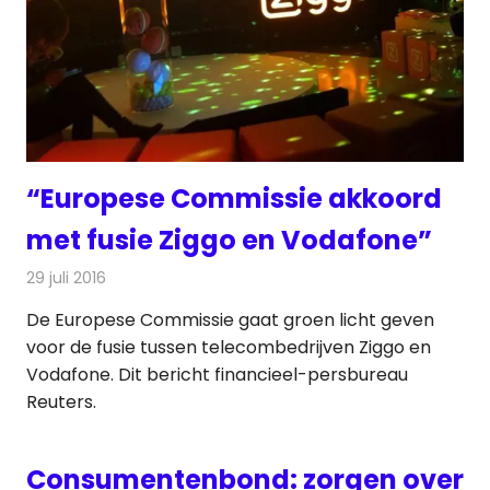
“Europese Commissie akkoord
met fusie Ziggo en Vodafone”
29 juli 2016
Redactie
Kabelzaken
,
Nieuws
,
Telecom
,
Televisienieuws
De Europese Commissie gaat groen licht geven
voor de fusie tussen telecombedrijven Ziggo en
Vodafone. Dit bericht financieel-persbureau
Reuters.
Consumentenbond: zorgen over