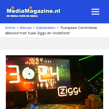
Ga
naar
MediaMagaz
MENU
de
De
inhoud
media
Home
Nieuws
Kabelzaken
“Europese Commissie
over
akkoord met fusie Ziggo en Vodafone”
de
media