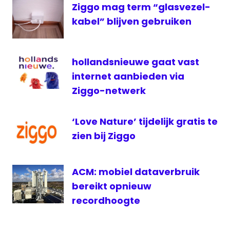
Ziggo mag term “glasvezel-
kabel
kabel” blijven gebruiken
telefoon
televisie
Vodafone
hollandsnieuwe gaat vast
internet aanbieden via
ziggo
Ziggo-netwerk
‘Love Nature’ tijdelijk gratis te
zien bij Ziggo
ACM: mobiel dataverbruik
bereikt opnieuw
recordhoogte