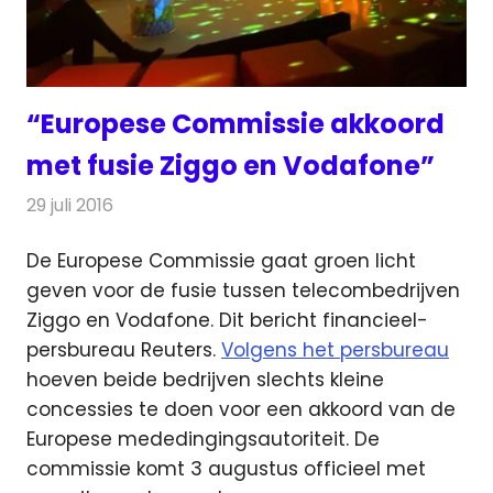
“Europese Commissie akkoord
met fusie Ziggo en Vodafone”
29 juli 2016
Redactie
Kabelzaken
,
Nieuws
,
Telecom
,
Televisienieuws
De Europese Commissie gaat groen licht
geven voor de fusie tussen telecombedrijven
Ziggo en Vodafone. Dit bericht financieel-
persbureau Reuters.
Volgens het persbureau
hoeven beide bedrijven slechts kleine
concessies te doen voor een akkoord van de
Europese mededingingsautoriteit. De
commissie komt 3 augustus officieel met